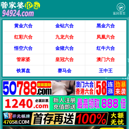
返回首页
黄金六合
金钻六合
黑金六合
红彩六合
九龙六合
凤凰六合
悟空六合
金猪六合
红牛六合
管家婆
皇冠六合
澳门六合
铁算盘
赛马会
王中王