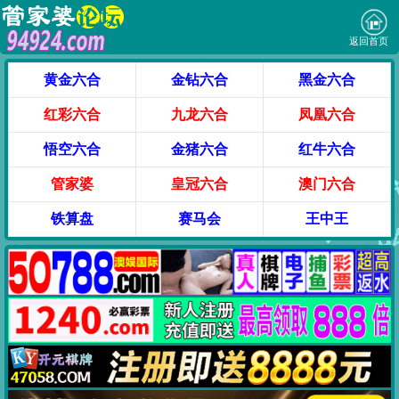
返回首页
黄金六合
金钻六合
黑金六合
红彩六合
九龙六合
凤凰六合
悟空六合
金猪六合
红牛六合
管家婆
皇冠六合
澳门六合
铁算盘
赛马会
王中王